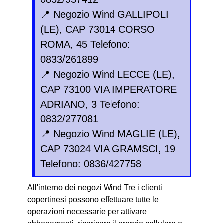
📍 Negozio Wind GALLIPOLI
(LE), CAP 73014 CORSO
ROMA, 45 Telefono:
0833/261899
📍 Negozio Wind LECCE (LE),
CAP 73100 VIA IMPERATORE
ADRIANO, 3 Telefono:
0832/277081
📍 Negozio Wind MAGLIE (LE),
CAP 73024 VIA GRAMSCI, 19
Telefono: 0836/427758
All'interno dei negozi Wind Tre i clienti
copertinesi possono effettuare tutte le
operazioni necessarie per attivare