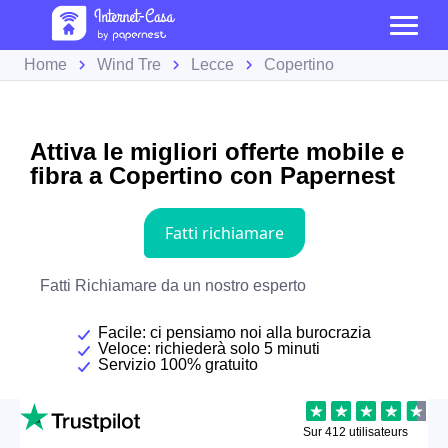
Home
Wind Tre
Lecce
Copertino