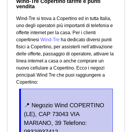
Wind-Tre Copertino tariffe e punti
vendita
Wind-Tre si trova a Copertino ed in tutta Italia,
uno degli operatori più importanti di telefonia e
offerte internet per la casa. Per i clienti
copertinesi
Wind-Tre
ha dedicato diversi punti
fisici a Copertino, per assisterli nell'attivazione
delle offerte, passaggio di operatore, attivare la
linea internet a casa o anche comprare un
nuovo cellulare a Copertino.
Ecco i negozi
principali Wind Tre che puoi raggiungere a
Copertino:
📍 Negozio Wind COPERTINO
(LE), CAP 73043 VIA
MARIANO, 39 Telefono:
0832/937412