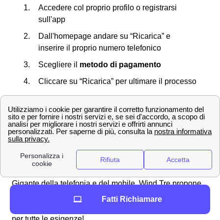
Accedere col proprio profilo o registrarsi
sull'app
Dall'homepage andare su “Ricarica” e
inserire il proprio numero telefonico
Scegliere il
metodo di pagamento
Cliccare su “Ricarica” per ultimare il processo
Non dimenticare che d'ora in poi potrai salvare i dati
della carta da Cormons sul sistema di Wind Tre così da
non doverli digitare di nuovo.
Scopri le offerte Wind Tre a Cormons e la velocità di
connessione
Offerte Wind Tre nella città di Cormons
Gigante della telefonia e del mobile, Wind Tre propone
per i clienti di Cormons tantissime offerte su misura per
Fatti Richiamare
telefonia e internet. Ecco alcune promozioni Wind Tre
per tutte le esigenze!