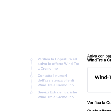
Attiva con pap
Verifica la Copertura ed
WindTre a Cre
attiva le offerte Wind Tre
a Cremolino
Contatta i numeri
Wind-T
dell'assistenza clienti
Wind Tre a Cremolino
Servizi Extra e ricariche
Wind Tre a Cremolino
Verifica la C