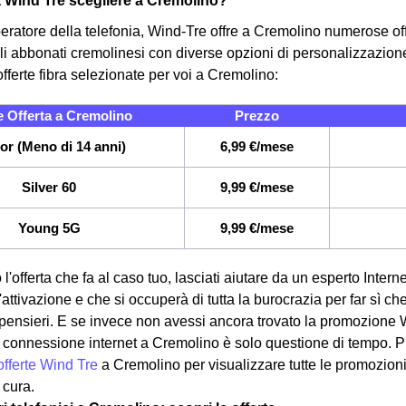
a Wind Tre scegliere a Cremolino?
eratore della telefonia, Wind-Tre offre a Cremolino numerose offe
i abbonati cremolinesi con diverse opzioni di personalizzazione.
fferte fibra selezionate per voi a Cremolino:
 Offerta a Cremolino
Prezzo
or (Meno di 14 anni)
6,99 €/mese
Silver 60
9,99 €/mese
Young 5G
9,99 €/mese
 l'offerta che fa al caso tuo, lasciati aiutare da un esperto Intern
attivazione e che si occuperà di tutta la burocrazia per far sì ch
pensieri. E se invece non avessi ancora trovato la promozione 
ua connessione internet a Cremolino è solo questione di tempo. Pu
offerte Wind Tre
a Cremolino per visualizzare tutte le promozioni 
 cura.