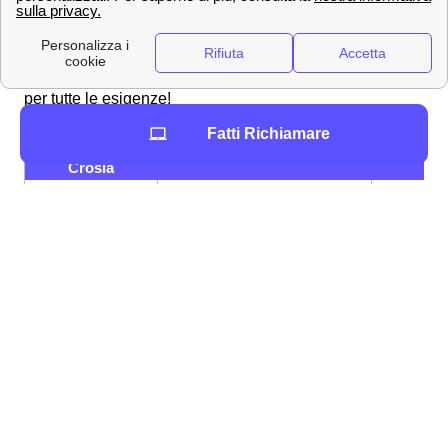
Gigante della telefonia e del mobile, Wind Tre propone
per i clienti di Crosia tantissime offerte su misura per
telefonia e internet. Ecco alcune promozioni Wind Tre
per tutte le esigenze!
Fatti Richiamare
Promozione a
Tariffa
Specifici
Crosia
200 GB, Minuti e SMS
12,99
Young+ 5G
illimitati
€/mese
120 GB, Minuti illimitati, 200
9,99
Junior Crew
SMS
€/mese
9,99
Junior+ 5G
100 GB, Minuti illimitati
€/mese
Se hai visto la promozione Wind Tre a Crosia adatta a
te, non aspettare! Un nostro esperto ti aiuterà in tutte le