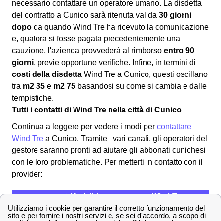
necessario contattare un operatore umano. La disdetta
del contratto a Cunico sarà ritenuta valida
30 giorni
dopo
da quando Wind Tre ha ricevuto la comunicazione
e, qualora si fosse pagata precedentemente una
cauzione, l'azienda provvederà al rimborso
entro 90
giorni
, previe opportune verifiche. Infine, in termini di
costi della disdetta
Wind Tre a Cunico, questi oscillano
tra
m2 35
e
m2 75
basandosi su come si cambia e dalle
tempistiche.
Tutti i contatti di Wind Tre nella città di Cunico
Continua a leggere per vedere i modi per
contattare
Wind Tre
a Cunico. Tramite i vari canali, gli operatori del
gestore saranno pronti ad aiutare gli abbonati cunichesi
con le loro problematiche. Per metterti in contatto con il
provider:
✔ Modalità per contattare Wind-Tre
800 900 134
Numero Verde