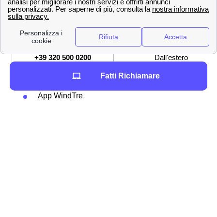
159
Servizio Clienti
[email protected]
Indirizzo mail per PEC
+39 320 500 0200
Dall'estero
Fatti Richiamare
Altri modi per contattare WindTre sono:
App WindTre
Andando sull'
assistenza digitale online
Inviando una raccomandata a Wind Tre
S.p.A.m, CD Milano Recapito Baggio, C.P.
159, 20152 Milano (MI)
Andando in un punto Wind-Tre a Cunico
Attraverso una di queste metodologie potrete richiedere
l'assistenza di Wind-Tre a Cunico o dire loro tutto ciò
che avete bisogno di fare a Cunico. Quale che ne sia la
ragione, l'assistenza del gestore Wind Tre sarà sempre