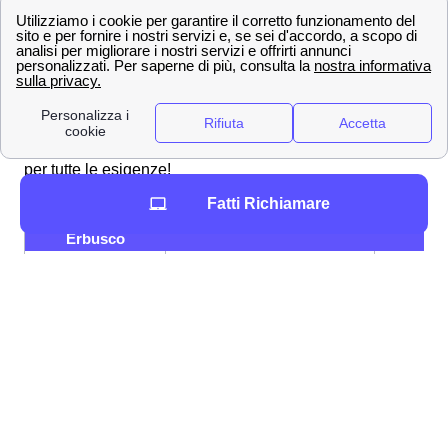
Scopri le offerte Wind Tre a Erbusco e la velocità di
connessione
Offerte Wind Tre nella città di Erbusco
Gigante della telefonia e del mobile, Wind Tre propone
per i clienti di Erbusco tantissime offerte su misura per
telefonia e internet. Ecco alcune promozioni Wind Tre
per tutte le esigenze!
Fatti Richiamare
Promozione a
Tariffa
Specifici
Erbusco
200 GB, Minuti e SMS
12,99
Young+ 5G
illimitati
€/mese
120 GB, Minuti illimitati, 200
9,99
Junior Crew
SMS
€/mese
9,99
Junior+ 5G
100 GB, Minuti illimitati
€/mese