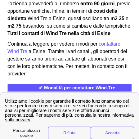
l'azienda provvederà al rimborso
entro 90 giorni
, previe
opportune verifiche. Infine, in termini di
costi della
disdetta
Wind Tre a Esine, questi oscillano tra
m2 35
e
m2 75
basandosi su come si cambia e dalle tempistiche.
Tutti i contatti di Wind Tre nella città di Esine
Continua a leggere per vedere i modi per
contattare
Wind Tre
a Esine. Tramite i vari canali, gli operatori del
gestore saranno pronti ad aiutare gli abbonati esinesi
con le loro problematiche. Per metterti in contatto con il
provider:
✔ Modalità per contattare Wind-Tre
800 900 134
Numero Verde
159
Servizio Clienti
[email protected]
Indirizzo mail per PEC