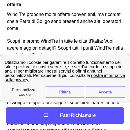
offerte
Wind Tre propone molte offerte convenienti, ma ricordati
che a Farra di Soligo sono presenti anche altri operatori
come:
Scopri le promo WindTre in tutte le città d'Italia: Vuoi
avere maggiori dettagli? Scopri tutti i punti WindTre nella
provincia di Treviso
Contatta i numeri dell'assistenza clienti Wind Tre a
Farra di Soligo
Effettuare una disdetta con Wind Tre a Farra di
Soligo
Come fare per disdire un contratto con Wind Tre a Farra
di Soligo? L'operatore segue i suoi clienti farresi in tutte
le operazioni necessarie, anche per la disdetta di un
Fatti Richiamare
abbonamento o tariffa. Puoi effettuare una disdetta in
qualsiasi momento, l'importante è inviare una