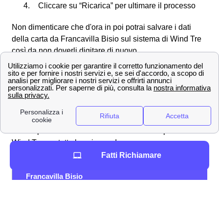
Cliccare su “Ricarica” per ultimare il processo
Non dimenticare che d'ora in poi potrai salvare i dati
della carta da Francavilla Bisio sul sistema di Wind Tre
così da non doverli digitare di nuovo.
Scopri le offerte Wind Tre a Francavilla Bisio e la
velocità di connessione
Offerte Wind Tre nella città di Francavilla Bisio
Gigante della telefonia e del mobile, Wind Tre propone
per i clienti di Francavilla Bisio tantissime offerte su
misura per telefonia e internet. Ecco alcune promozioni
Wind Tre per tutte le esigenze!
Fatti Richiamare
Promozione a
Tariffa
Specific
Francavilla Bisio
200 GB, Minuti e SMS
12,99
Young+ 5G
illimitati
€/mes