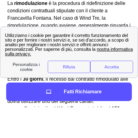
La
rimodulazione
è la procedura di ridefinizione delle
condizioni contrattuali stipulate con il cliente a
Francavilla Fontana. Nel caso di Wind Tre, la
rimodulazione, quando avviene, generalmente riguarda i
piani tariffari a consumo
e viene comunicata ai clienti
francavillesi che, a loro volta, hanno
30 giorni per
recedere
se la rimodulazione è giudicata sfavorevole.
Come avvalersi del diritto di recesso dopo una
rimodulazione a Francavilla Fontana?
Entro i
30 giorni
, il recesso dal contratto rimodulato alle
nuove condizioni è
senza penali né costi
per i clienti
Fatti Richiamare
francavillesi. Per comunicare la volontà di recesso si
dovrà utilizzare uno dei seguenti canali:
Servizio clienti Wind-Tre: contattabile al
159
PEC all'indirizzo:
[email protected]
Raccomandata A/R a:
Wind Tre S.p.A. CD
Milano recapito Baggio, Casella Postale