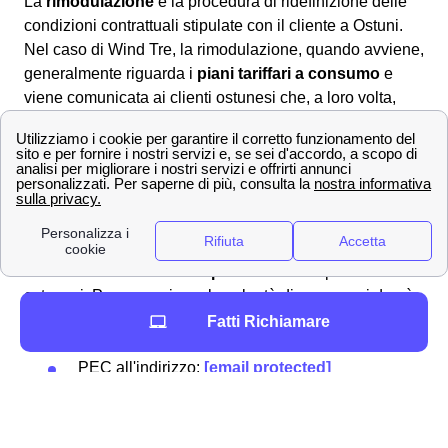
La
rimodulazione
è la procedura di ridefinizione delle
condizioni contrattuali stipulate con il cliente a Ostuni.
Nel caso di Wind Tre, la rimodulazione, quando avviene,
generalmente riguarda i
piani tariffari a consumo
e
viene comunicata ai clienti ostunesi che, a loro volta,
hanno
30 giorni per recedere
se la rimodulazione è
giudicata sfavorevole.
Come avvalersi del diritto di recesso dopo una
rimodulazione a Ostuni?
Entro i
30 giorni
, il recesso dal contratto rimodulato alle
nuove condizioni è
senza penali né costi
per i clienti
ostunesi. Per comunicare la volontà di recesso si dovrà
utilizzare uno dei seguenti canali:
Fatti Richiamare
Servizio clienti Wind-Tre: contattabile al
159
PEC all'indirizzo:
[email protected]
Raccomandata A/R a:
Wind Tre S.p.A. CD
Milano recapito Baggio, Casella Postale
159, 20152 Milano (MI)