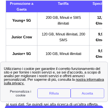
Promozione a
Tariffa
Specifici
Gaeta
200 GB, Minuti e SMS
12,99
Young+ 5G
illimitati
€/mese
120 GB, Minuti illimitati, 200
9,99
Junior Crew
SMS
€/mese
9,99
Junior+ 5G
100 GB, Minuti illimitati
€/mese
Se hai visto la promozione Wind Tre a Gaeta adatta a te,
non aspettare! Un nostro esperto ti aiuterà in tutte le
tappe per attivarla senza intoppi o problemi! Qualora
nessuna delle promozioni facesse al caso tuo, nessun
problema! Wind Tre offre tanti servizi a Gaeta cosicché
tutti i cittadini gaetani possano aver accesso alla rete e
ai suoi dati. Se quindi sei alla ricerca di un'altra offerta,