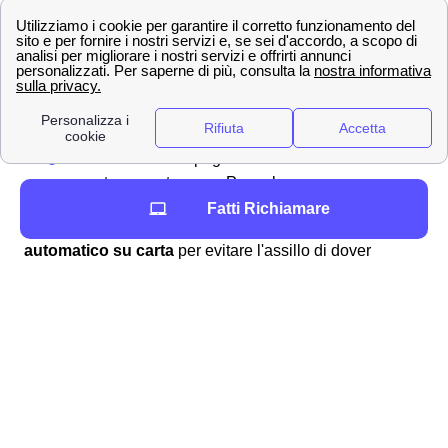
svariate modalità per ricaricare la propria SIM card Wind
a Induno Olona:
In banca
Al tabacchino di Induno Olona
Acquistando una ricarica da grattare
Sul sito ufficiale pagando con addebito su
conto corrente o con Paypal
Fatti Richiamare
Segnaliamo inoltre che è possibile attivare l'
addebito
automatico su carta
per evitare l'assillo di dover
ricaricare e tener d'occhio il livello del proprio credito
residuo nella SIM Wind Tre dei cittadini indunesi. Il
controllo del credito si può svolgere semplicemente
tramite l'app Wind-Tre accedendo alla sezione apposita
dopo essere entrati con le proprie credenziali. Per
informazioni più approfondite, vi invitiamo a leggere la
pagina dedicata alla
verifica del credito residuo
WindTre
.