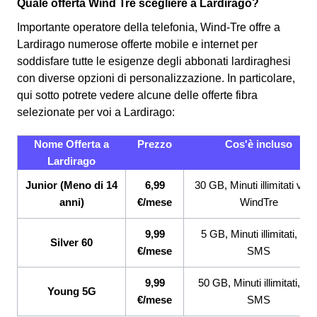
Quale offerta Wind Tre scegliere a Lardirago?
Importante operatore della telefonia, Wind-Tre offre a
Lardirago numerose offerte mobile e internet per
soddisfare tutte le esigenze degli abbonati lardiraghesi
con diverse opzioni di personalizzazione. In particolare,
qui sotto potrete vedere alcune delle offerte fibra
selezionate per voi a Lardirago:
Nome Offerta a
Prezzo
Cos'è incluso
Lardirago
Junior (Meno di 14
6,99
30 GB, Minuti illimitati ver
anni)
€/mese
WindTre
9,99
5 GB, Minuti illimitati, 200
Silver 60
€/mese
SMS
9,99
50 GB, Minuti illimitati, 20
Young 5G
€/mese
SMS