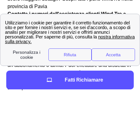
provincia di Pavia
Contatta i numeri dell'assistenza clienti Wind Tre a
Lardirago
Effettuare una disdetta con Wind Tre a Lardirago
Come fare per disdire un contratto con Wind Tre a
Lardirago? L'operatore segue i suoi clienti lardiraghesi
in tutte le operazioni necessarie, anche per la disdetta di
un abbonamento o tariffa. Puoi effettuare una disdetta in
qualsiasi momento, l'importante è inviare una
Fatti Richiamare
comunicazione per tempo all'operatore a Lardirago.
Ecco qua sotto alcuni dei canali utilizzabili:
✉Invio di una
raccomandata
da Lardirago
all'indirizzo Wind Tre S.p.A. CD MILANO
RECAPITO BAGGIO Casella Postale 159
20152 MILANO MI
📧 Invio di una
Pec
a
[email protected]
📍 Recarsi presso uno dei
punti vendita