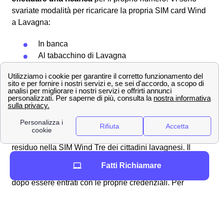
svariate modalità per ricaricare la propria SIM card Wind
a Lavagna:
In banca
Al tabacchino di Lavagna
Acquistando una ricarica da grattare
Sul sito ufficiale pagando con addebito su
conto corrente o con Paypal
Segnaliamo inoltre che è possibile attivare l'
addebito
automatico su carta
per evitare l'assillo di dover
ricaricare e tener d'occhio il livello del proprio credito
residuo nella SIM Wind Tre dei cittadini lavagnesi. Il
controllo del credito si può svolgere semplicemente
Fatti Richiamare
tramite l'app Wind-Tre accedendo alla sezione apposita
dopo essere entrati con le proprie credenziali. Per
informazioni più approfondite, vi invitiamo a leggere la
pagina dedicata alla
verifica del credito residuo
WindTre
.