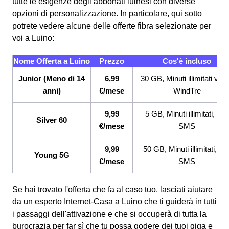
tutte le esigenze degli abbonati luinesi con diverse
opzioni di personalizzazione. In particolare, qui sotto
potrete vedere alcune delle offerte fibra selezionate per
voi a Luino:
Nome Offerta a Luino
Prezzo
Cos'è incluso
Junior (Meno di 14
6,99
30 GB, Minuti illimitati ver
anni)
€/mese
WindTre
9,99
5 GB, Minuti illimitati, 200
Silver 60
€/mese
SMS
9,99
50 GB, Minuti illimitati, 20
Young 5G
€/mese
SMS
Se hai trovato l'offerta che fa al caso tuo, lasciati aiutare
da un esperto Internet-Casa a Luino che ti guiderà in tutti
i passaggi dell'attivazione e che si occuperà di tutta la
burocrazia per far sì che tu possa godere dei tuoi giga e