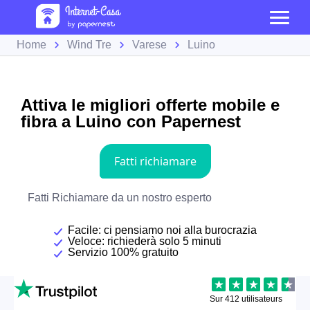
Home
Wind Tre
Varese
Luino