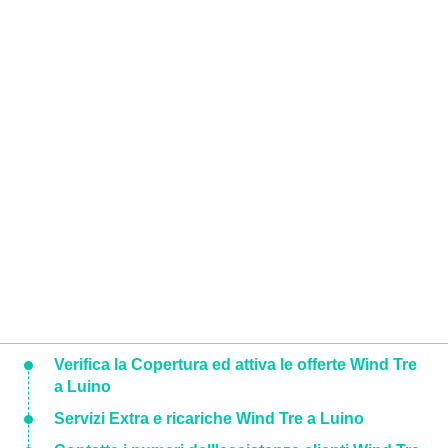
Verifica la Copertura ed attiva le offerte Wind Tre
a Luino
Servizi Extra e ricariche Wind Tre a Luino