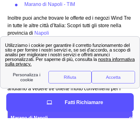
Marano di Napoli - TIM
Inoltre puoi anche trovare le offerte ed i negozi Wind Tre
in tutte le altre città d'Italia: Scopri tutti gli store nella
provincia di
Napoli
Le promozioni Wind Tre più convenienti a Marano di
Napoli
L'operatore Wind Tre a Marano di Napoli è uno dei più
forniti in fatto di offerte sia per il telefono che per la linea
a casa. Tutte le offerte sono differenti tra loro per numero
di giga, minuti, sms e velocità di connessione.
Di seguito
andiamo a vedere tre offerte molto convenienti per i
clienti a Marano di Napoli:
Fatti Richiamare
OFFERTE a
Prezzo
Servi
Marano di Napoli
offer
Fibra fino a 2,5 Gbps, Modem
26,9
Super Fibra
WiFi 6 incluso
€/me