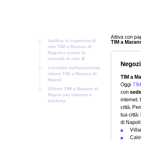
Attiva con pap
Verifica la copertura di
TIM a Marano 
rete TIM a Marano di
Napoli e scopri la
velocità di rete 📡
Negozi
I contatti dell'assistenza
clienti TIM a Marano di
TIM a Ma
Napoli
Oggi
TIM
Offerte TIM a Marano di
con
sede
Napoli per internet e
internet. 
telefono
città. Pe
tua città
di Napoli
Villa
Calv