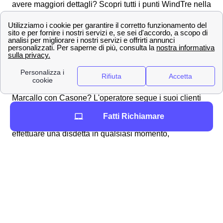
avere maggiori dettagli? Scopri tutti i punti WindTre nella
provincia di Milano
Contatta i numeri dell'assistenza clienti Wind Tre a
Marcallo con Casone
Effettuare una disdetta con Wind Tre a Marcallo con
Casone
Come fare per disdire un contratto con Wind Tre a
Marcallo con Casone? L'operatore segue i suoi clienti
marcallesi e casonesi in tutte le operazioni necessarie,
Fatti Richiamare
anche per la disdetta di un abbonamento o tariffa. Puoi
effettuare una disdetta in qualsiasi momento,
l'importante è inviare una comunicazione per tempo
all'operatore a Marcallo con Casone.
Ecco qua sotto
alcuni dei canali utilizzabili:
✉Invio di una
raccomandata
da Marcallo
con Casone all'indirizzo Wind Tre S.p.A. CD
MILANO RECAPITO BAGGIO Casella