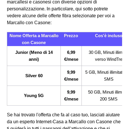
marcallesi e casonesi con diverse opzioni di
personalizzazione. In particolare, qui sotto potrete
vedere alcune delle offerte fibra selezionate per voi a
Marcallo con Casone:
Nome Offerta a Marcallo
Prezzo
Cos'è incluso
con Casone
Junior (Meno di 14
6,99
30 GB, Minuti illimitati
anni)
€/mese
verso WindTre
9,99
5 GB, Minuti illimitati, 2
Silver 60
€/mese
SMS
9,99
50 GB, Minuti illimitati
Young 5G
€/mese
200 SMS
Se hai trovato l'offerta che fa al caso tuo, lasciati aiutare
da un esperto Internet-Casa a Marcallo con Casone che
ti guiderà in tutti i passaggi dell'attivazione e che si