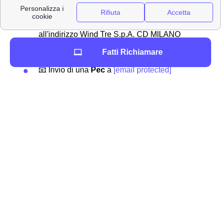
Marzabotto.
Ecco qua sotto alcuni dei canali utilizzabili:
✉Invio di una
raccomandata
da Marzabotto
all'indirizzo Wind Tre S.p.A. CD MILANO
RECAPITO BAGGIO Casella Postale 159
Fatti Richiamare
20152 MILANO MI
📧 Invio di una
Pec
a
[email protected]
📍 Recarsi presso uno dei
punti vendita
Wind Tre presenti a Marzabotto
📞 Chiamando il
159
📲 Accedendo all'
App
Wind Tre
Hai bisogno di contattare Wind-Tre a Marzabotto?
Se hai deciso quale offerta internet o telefono attivare a
Marzabotto, ti serve solo contattare Wind Tre nella tua
città: Marzabotto. Puoi scegliere se recarti direttamente
nei punti vendita o se contattare il
servizio clienti
al
numero:
159.
Il numero è attivo per i clienti marzabottesi
Wind Tre
tutti i giorni
dalle ore 8 alle 24
e la chiamata è