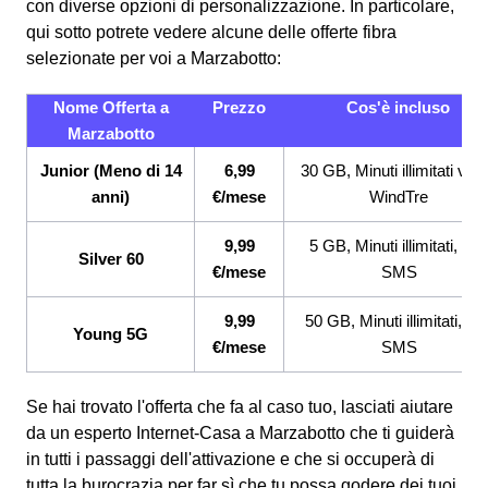
con diverse opzioni di personalizzazione. In particolare,
qui sotto potrete vedere alcune delle offerte fibra
selezionate per voi a Marzabotto:
Nome Offerta a
Prezzo
Cos'è incluso
Marzabotto
Junior (Meno di 14
6,99
30 GB, Minuti illimitati ver
anni)
€/mese
WindTre
9,99
5 GB, Minuti illimitati, 200
Silver 60
€/mese
SMS
9,99
50 GB, Minuti illimitati, 20
Young 5G
€/mese
SMS
Se hai trovato l'offerta che fa al caso tuo, lasciati aiutare
da un esperto Internet-Casa a Marzabotto che ti guiderà
in tutti i passaggi dell'attivazione e che si occuperà di
tutta la burocrazia per far sì che tu possa godere dei tuoi