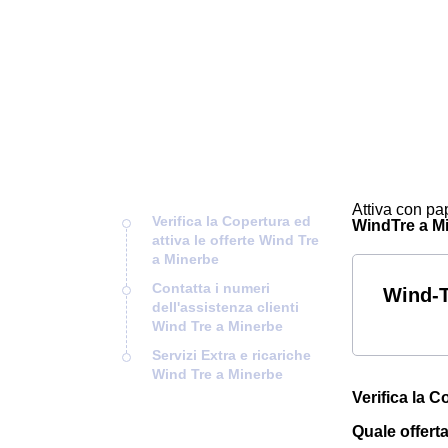
Attiva con pap
Verifica la Copertura ed
WindTre a Min
attiva le offerte Wind Tre
a Minerbe
Contatta i numeri
Wind-T
dell'assistenza clienti
Wind Tre a Minerbe
Servizi Extra e ricariche
Wind Tre a Minerbe
Verifica la C
Quale offert