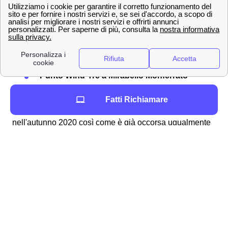
dovrà utilizzare uno dei seguenti canali:
Servizio clienti Wind-Tre: contattabile al
159
PEC all'indirizzo:
[email protected]
Raccomandata A/R a:
Wind Tre S.p.A. CD
Milano recapito Baggio, Casella Postale
159, 20152 Milano (MI)
Punto Wind-Tre a Mirabello Monferrato
Assistenza digitale Willi
Fatti Richiamare
La
rimodulazione di Wind Tre
è già avvenuta
nell'autunno 2020 così come è già occorsa ugualmente
con TIM e Vodafone a Mirabello Monferrato. In
quest'ottica è importante ricordare che i clienti
mirabellesi di Wind-Tre possono controllare il
costo
della loro offerta
tramite l'area clienti online oppure con
l'app.
Informazioni di contatto di Wind-Tre a Mirabello
Monferrato (15040)
Per i più svariati motivi può occorrere di dover contattare