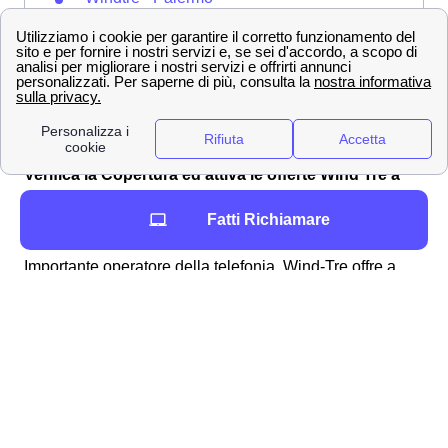
Windtre - Bagheria
Windtre - Carini
Windtre - Monreale
Verifica la Copertura ed attiva le offerte Wind Tre a
Misilmeri
Fatti Richiamare
Quale offerta Wind Tre scegliere a Misilmeri?
Importante operatore della telefonia, Wind-Tre offre a
Misilmeri numerose offerte mobile e internet per
soddisfare tutte le esigenze degli abbonati misilmeresi
con diverse opzioni di personalizzazione. In particolare,
qui sotto potrete vedere alcune delle offerte fibra
selezionate per voi a Misilmeri:
Nome Offerta a
Prezzo
Cos'è incluso