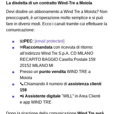
La disdetta di un contratto Wind-Tre a Moiola
Devi disdire un abbonamento a Wind Tre a Moiola? Non
preoccuparti, è un'operazione molto semplice e si può
fare in diversi modi.
Ecco i canali tramite cui effettuare la
comunicazione:
📧
PEC
:
[email protected]
✉
Raccomandata
con ricevuta di ritorno:
all'indirizzo Wind Tre S.p.A. CD MILANO
RECAPITO BAGGIO Casella Postale 159
20152 MILANO MI
Presso un
punto vendita
WIND TRE a
Moiola
📞Chiamando il numero di
assistenza clienti
159
📲
Assistente digitale
"WILL” in Area Clienti
e app WIND TRE
Dopo la ricezione della comunicazione
Wind Tre avrà