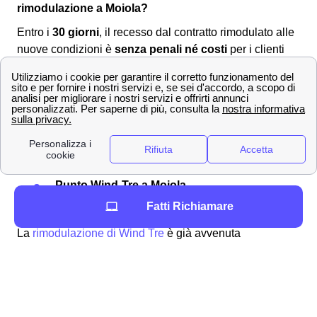
rimodulazione a Moiola?
Entro i
30 giorni
, il recesso dal contratto rimodulato alle
nuove condizioni è
senza penali né costi
per i clienti
moiolesi. Per comunicare la volontà di recesso si dovrà
utilizzare uno dei seguenti canali:
Servizio clienti Wind-Tre: contattabile al
159
PEC all'indirizzo:
[email protected]
Raccomandata A/R a:
Wind Tre S.p.A. CD
Milano recapito Baggio, Casella Postale
159, 20152 Milano (MI)
Punto Wind-Tre a Moiola
Assistenza digitale Willi
Fatti Richiamare
La
rimodulazione di Wind Tre
è già avvenuta
nell'autunno 2020 così come è già occorsa ugualmente
con TIM e Vodafone a Moiola. In quest'ottica è
importante ricordare che i clienti moiolesi di Wind-Tre
possono controllare il
costo della loro offerta
tramite