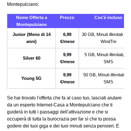
Montepulciano:
Nome Offerta a
Prezzo
Cos'è incluso
Montepulciano
Junior (Meno di 14
6,99
30 GB, Minuti illimitati ve
anni)
€/mese
WindTre
9,99
5 GB, Minuti illimitati, 20
Silver 60
€/mese
SMS
9,99
50 GB, Minuti illimitati, 2
Young 5G
€/mese
SMS
Se hai trovato l'offerta che fa al caso tuo, lasciati aiutare
da un esperto Internet-Casa a Montepulciano che ti
guiderà in tutti i passaggi dell'attivazione e che si
occuperà di tutta la burocrazia per far sì che tu possa
godere dei tuoi giga e dei tuoi minuti senza pensieri. E