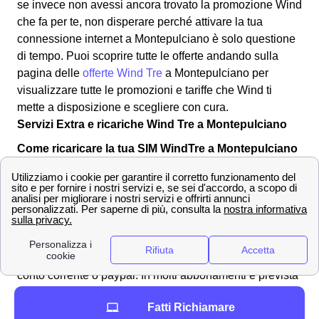
se invece non avessi ancora trovato la promozione Wind
che fa per te, non disperare perché attivare la tua
connessione internet a Montepulciano è solo questione
di tempo. Puoi scoprire tutte le offerte andando sulla
pagina delle
offerte Wind Tre
a Montepulciano per
visualizzare tutte le promozioni e tariffe che Wind ti
mette a disposizione e scegliere con cura.
Servizi Extra e ricariche Wind Tre a Montepulciano
Come ricaricare la tua SIM WindTre a Montepulciano
E' possibile ricaricare la tua SIM Wind Tre in diversi
modi: al tabaccaio a Montepulciano, comprando una
ricarica grattabile, o tramite la propria banca. Però Wind
tre mette a disposizione dei suoi clienti montepulcianesi
o poliziani una modalità di ricarica attraverso il sito
windtre. Sarà possibile effettuare il pagamento tramite
conto corrente o paypal. In molti abbonamenti è prevista
la fatturazione automatica con la propria carta di credito,
Fatti Richiamare
ma si può normalmente optare per una ricaricabile. In