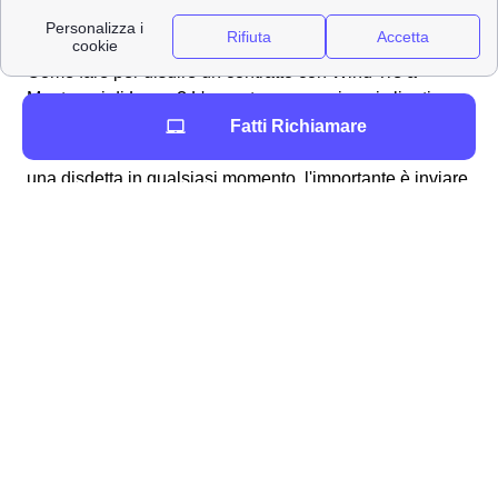
Effettuare una disdetta con Wind Tre a Monteroni di
Lecce
Come fare per disdire un contratto con Wind Tre a
Monteroni di Lecce? L'operatore segue i suoi clienti
monteronesi in tutte le operazioni necessarie, anche per
Fatti Richiamare
la disdetta di un abbonamento o tariffa. Puoi effettuare
una disdetta in qualsiasi momento, l'importante è inviare
una comunicazione per tempo all'operatore a Monteroni
di Lecce.
Ecco qua sotto alcuni dei canali utilizzabili:
✉Invio di una
raccomandata
da Monteroni di
Lecce all'indirizzo Wind Tre S.p.A. CD
MILANO RECAPITO BAGGIO Casella
Postale 159 20152 MILANO MI
📧 Invio di una
Pec
a
[email protected]
📍 Recarsi presso uno dei
punti vendita
Wind Tre presenti a Monteroni di Lecce
📞 Chiamando il
159
📲 Accedendo all'
App
Wind Tre