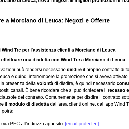
ciano di Leuca, trova i negozi, le migliori promozioni e i cont
e a Morciano di Leuca: Negozi e Offerte
i Wind Tre per l'assistenza clienti a Morciano di Leuca
effettuare una disdetta con Wind Tre a Morciano di Leuca
ivazioni può rendersi necessario
disdire
il proprio contratto di f
euca e quindi interrompere la promozione che si aveva attivato
a la presenza della
volontà
di disdire, è quindi necessario
comun
positi canali. È bene ricordare che si può richiedere il
recesso e
 clausole del contratto. Comunemente per disdire il contratto sot
re il
modulo di disdetta
dall'area clienti online, dall'app Wind 
 potrà:
lo via PEC all'indirizzo apposito:
[email protected]