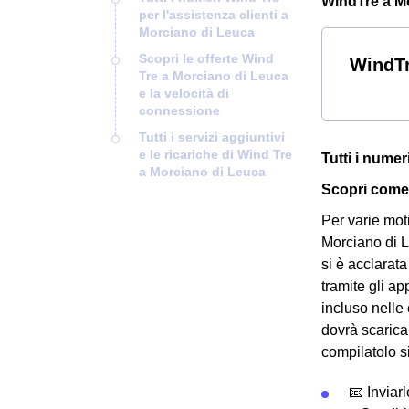
WindTre a Mor
per l'assistenza clienti a
Morciano di Leuca
Scopri le offerte Wind
WindTr
Tre a Morciano di Leuca
e la velocità di
connessione
Tutti i servizi aggiuntivi
e le ricariche di Wind Tre
Tutti i numer
a Morciano di Leuca
Scopri come 
Per varie mot
Morciano di L
si è acclarat
tramite gli ap
incluso nelle
dovrà scarica
compilatolo si
📧 Inviar