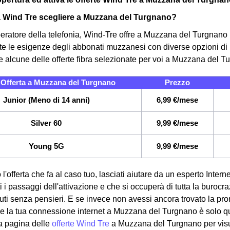
a Wind Tre scegliere a Muzzana del Turgnano?
eratore della telefonia, Wind-Tre offre a Muzzana del Turgnano 
tte le esigenze degli abbonati muzzanesi con diverse opzioni di p
e alcune delle offerte fibra selezionate per voi a Muzzana del T
Offerta a Muzzana del Turgnano
Prezzo
Junior (Meno di 14 anni)
6,99 €/mese
Silver 60
9,99 €/mese
Young 5G
9,99 €/mese
 l'offerta che fa al caso tuo, lasciati aiutare da un esperto Int
ti i passaggi dell'attivazione e che si occuperà di tutta la burocr
nuti senza pensieri. E se invece non avessi ancora trovato la pr
re la tua connessione internet a Muzzana del Turgnano è solo que
a pagina delle
offerte Wind Tre
a Muzzana del Turgnano per visua