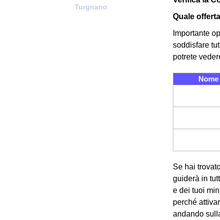
Turgnano
Quale offert
Importante op
soddisfare tu
potrete veder
Nome 
Se hai trovato
guiderà in tut
e dei tuoi mi
perché attiva
andando sull