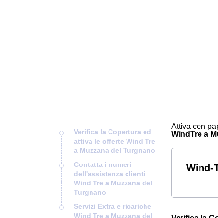
Attiva con pap
Verifica la Copertura ed
WindTre a Muz
attiva le offerte Wind Tre
a Muzzana del Turgnano
Contatta i numeri
Wind-T
dell'assistenza clienti
Wind Tre a Muzzana del
Turgnano
Servizi Extra e ricariche
Wind Tre a Muzzana del
Verifica la 