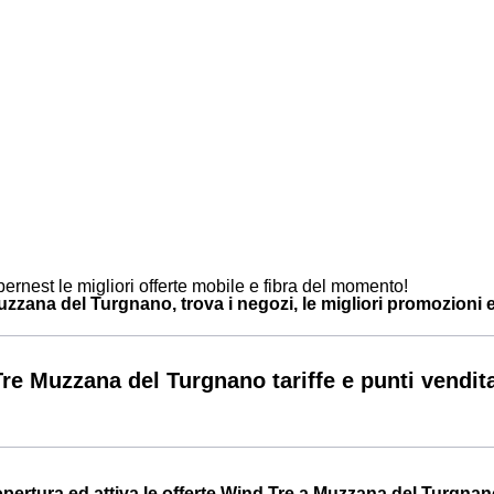
ernest le migliori offerte mobile e fibra del momento!
zana del Turgnano, trova i negozi, le migliori promozioni e i
re Muzzana del Turgnano tariffe e punti vendit
Copertura ed attiva le offerte Wind Tre a Muzzana del Turgna