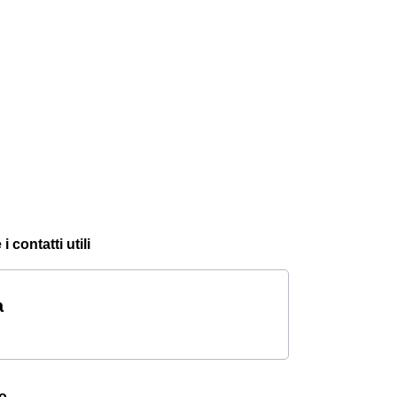
 contatti utili
a
no