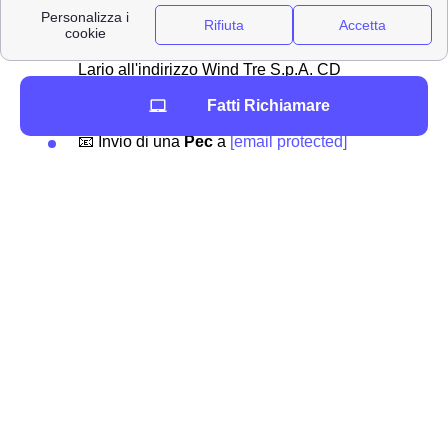
Ecco qua sotto alcuni dei canali utilizzabili:
✉Invio di una
raccomandata
da Oliveto
Lario all'indirizzo Wind Tre S.p.A. CD
MILANO RECAPITO BAGGIO Casella
Fatti Richiamare
Postale 159 20152 MILANO MI
📧 Invio di una
Pec
a
[email protected]
📍 Recarsi presso uno dei
punti vendita
Wind Tre presenti a Oliveto Lario
📞 Chiamando il
159
📲 Accedendo all'
App
Wind Tre
Hai bisogno di contattare Wind-Tre a Oliveto Lario?
Se hai deciso quale offerta internet o telefono attivare a
Oliveto Lario, ti serve solo contattare Wind Tre nella tua
città: Oliveto Lario. Puoi scegliere se recarti direttamente
nei punti vendita o se contattare il
servizio clienti
al
numero:
159.
Il numero è attivo per i clienti limontini
Wind Tre
tutti i giorni
dalle ore 8 alle 24
e la chiamata è