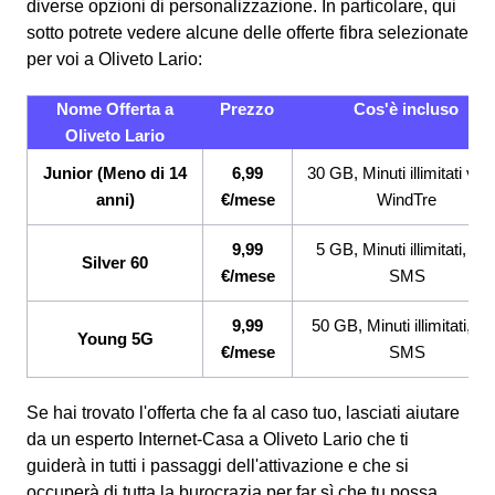
diverse opzioni di personalizzazione. In particolare, qui
sotto potrete vedere alcune delle offerte fibra selezionate
per voi a Oliveto Lario:
Nome Offerta a
Prezzo
Cos'è incluso
Oliveto Lario
Junior (Meno di 14
6,99
30 GB, Minuti illimitati ver
anni)
€/mese
WindTre
9,99
5 GB, Minuti illimitati, 20
Silver 60
€/mese
SMS
9,99
50 GB, Minuti illimitati, 2
Young 5G
€/mese
SMS
Se hai trovato l'offerta che fa al caso tuo, lasciati aiutare
da un esperto Internet-Casa a Oliveto Lario che ti
guiderà in tutti i passaggi dell'attivazione e che si
occuperà di tutta la burocrazia per far sì che tu possa