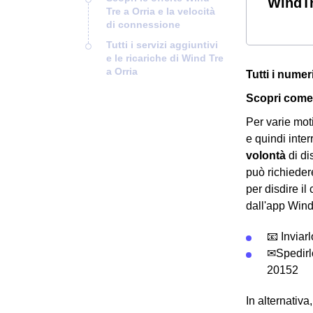
WindTr
Tre a Orria e la velocità
di connessione
Tutti i servizi aggiuntivi
e le ricariche di Wind Tre
a Orria
Tutti i numer
Scopri come 
Per varie mot
e quindi inte
volontà
di di
può richieder
per disdire il
dall'app Wind
📧 Inviar
✉Spedirl
20152
In alternativ