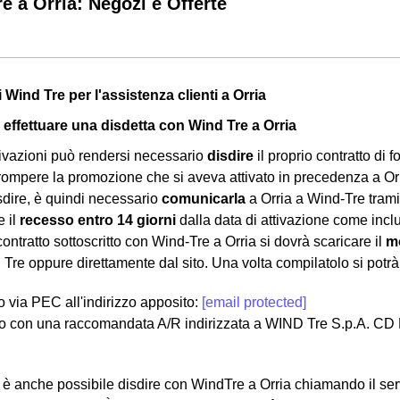
e a Orria: Negozi e Offerte
i Wind Tre per l'assistenza clienti a Orria
effettuare una disdetta con Wind Tre a Orria
ivazioni può rendersi necessario
disdire
il proprio contratto di f
rrompere la promozione che si aveva attivato in precedenza a Orr
sdire, è quindi necessario
comunicarla
a Orria a Wind-Tre tramit
e il
recesso entro 14 giorni
dalla data di attivazione come inc
 contratto sottoscritto con Wind-Tre a Orria si dovrà scaricare il
mo
 Tre oppure direttamente dal sito. Una volta compilatolo si potrà
lo via PEC all'indirizzo apposito:
[email protected]
o con una raccomandata A/R indirizzata a WIND Tre S.p.A. CD
a, è anche possibile disdire con WindTre a Orria chiamando il se