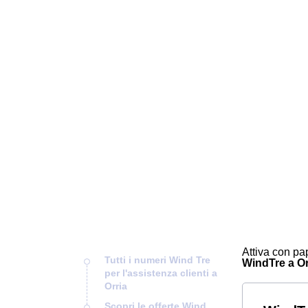
Attiva con pap
Tutti i numeri Wind Tre
WindTre a Orr
per l'assistenza clienti a
Orria
Scopri le offerte Wind