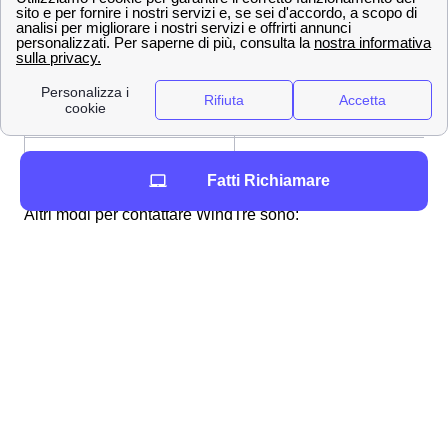
800 900 134
Numero Verde
159
Servizio Clienti
[email protected]
Indirizzo mail per PEC
+39 320 500 0200
Dall'estero
Fatti Richiamare
Altri modi per contattare WindTre sono:
App WindTre
Andando sull'
assistenza digitale online
Inviando una raccomandata a Wind Tre
S.p.A.m, CD Milano Recapito Baggio, C.P.
159, 20152 Milano (MI)
Andando in un punto Wind-Tre a Ortucchio
Attraverso una di queste metodologie potrete richiedere
l'assistenza di Wind-Tre a Ortucchio o dire loro tutto ciò