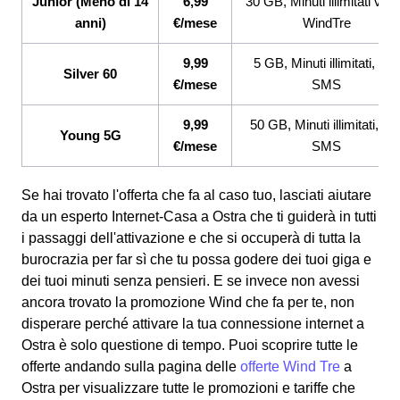
Junior (Meno di 14
6,99
30 GB, Minuti illimitati ver
anni)
€/mese
WindTre
9,99
5 GB, Minuti illimitati, 200
Silver 60
€/mese
SMS
9,99
50 GB, Minuti illimitati, 20
Young 5G
€/mese
SMS
Se hai trovato l'offerta che fa al caso tuo, lasciati aiutare
da un esperto Internet-Casa a Ostra che ti guiderà in tutti
i passaggi dell'attivazione e che si occuperà di tutta la
burocrazia per far sì che tu possa godere dei tuoi giga e
dei tuoi minuti senza pensieri. E se invece non avessi
ancora trovato la promozione Wind che fa per te, non
disperare perché attivare la tua connessione internet a
Ostra è solo questione di tempo. Puoi scoprire tutte le
offerte andando sulla pagina delle
offerte Wind Tre
a
Ostra per visualizzare tutte le promozioni e tariffe che