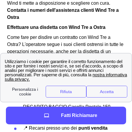
Wind ti mette a disposizione e scegliere con cura.
Contatta i numeri dell'assistenza clienti Wind Tre a
Ostra
Effettuare una disdetta con Wind Tre a Ostra
Come fare per disdire un contratto con Wind Tre a
Ostra? L'operatore segue i suoi clienti ostrensi in tutte le
operazioni necessarie, anche per la disdetta di un
abbonamento o tariffa. Puoi effettuare una disdetta in
qualsiasi momento, l'importante è inviare una
comunicazione per tempo all'operatore a Ostra.
Ecco
qua sotto alcuni dei canali utilizzabili:
✉Invio di una
raccomandata
da Ostra
all'indirizzo Wind Tre S.p.A. CD MILANO
RECAPITO BAGGIO Casella Postale 159
20152 MILANO MI
Fatti Richiamare
📧 Invio di una
Pec
a
[email protected]
📍 Recarsi presso uno dei
punti vendita