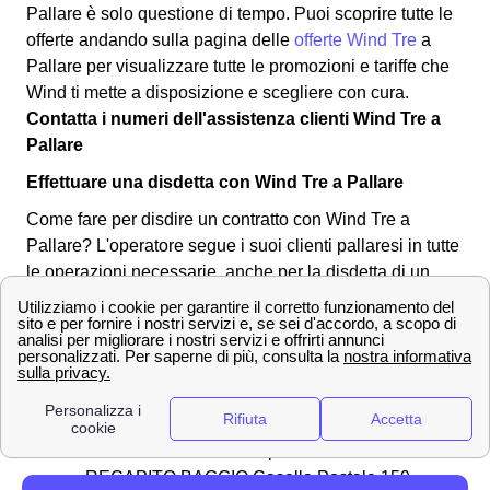
Pallare è solo questione di tempo. Puoi scoprire tutte le
offerte andando sulla pagina delle
offerte Wind Tre
a
Pallare per visualizzare tutte le promozioni e tariffe che
Wind ti mette a disposizione e scegliere con cura.
Contatta i numeri dell'assistenza clienti Wind Tre a
Pallare
Effettuare una disdetta con Wind Tre a Pallare
Come fare per disdire un contratto con Wind Tre a
Pallare? L'operatore segue i suoi clienti pallaresi in tutte
le operazioni necessarie, anche per la disdetta di un
abbonamento o tariffa. Puoi effettuare una disdetta in
qualsiasi momento, l'importante è inviare una
comunicazione per tempo all'operatore a Pallare.
Ecco
qua sotto alcuni dei canali utilizzabili:
✉Invio di una
raccomandata
da Pallare
all'indirizzo Wind Tre S.p.A. CD MILANO
RECAPITO BAGGIO Casella Postale 159