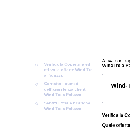
Attiva con pap
Verifica la Copertura ed
WindTre a Pal
attiva le offerte Wind Tre
a Paluzza
Contatta i numeri
Wind-T
dell'assistenza clienti
Wind Tre a Paluzza
Servizi Extra e ricariche
Wind Tre a Paluzza
Verifica la C
Quale offert