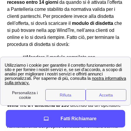
recesso entro 14 giorni
da quando si è attivata l'offerta
a Pantelleria come stabilito da normativa valida per i
clienti panteschi. Per procedere invece alla disdetta
dell'offerta, si dovrà scaricare il
modulo di disdetta
che
si può trovare nella app WindTre, nell'area clienti od
online e lo si dovrà riempire. Fatto ciò, per terminare la
procedura di disdetta si dovrà:
✉Mandare il modulo compilato con
raccomandata A/R all'indirizzo: WIND Tre
S.p.A. CD Milano recapito Baggio CP 159
Milano (MI) 20152
📧 Inviarlo via PEC a:
[email protected]
Un altro metodo è anche
chiamare il servizio clienti
Wind Tre a Pantelleria al 159
dicendo ad un operatore
la propria intenzione di disdire e seguendo la procedura
Fatti Richiamare
che verrà indicata. Si noti che
non
si può effettuare
l'annullamento del proprio contratto di fornitura tramite