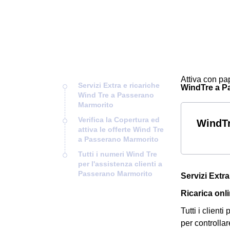
Attiva con pap
Servizi Extra e ricariche
WindTre a Pas
Wind Tre a Passerano
Marmorito
Verifica la Copertura ed
WindTr
attiva le offerte Wind Tre
a Passerano Marmorito
Tutti i numeri Wind Tre
per l'assistenza clienti a
Passerano Marmorito
Servizi Extr
Ricarica onl
Tutti i clien
per controllar