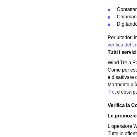
Contatta
Chiamand
Digitando
Per ulteriori
verifica del 
Tutti i serv
Wind Tre a Pa
Come per esem
e disattivare
Marmorito più 
Tre
, e cosa p
Verifica la 
Le promozio
L'operatore Wi
Tutte le offer