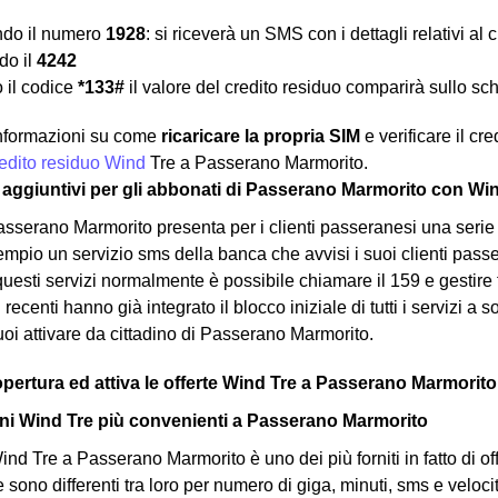
ndo il numero
1928
: si riceverà un SMS con i dettagli relativi al
o il
4242
 il codice
*133#
il valore del credito residuo comparirà sullo sc
 informazioni su come
ricaricare la propria SIM
e verificare il cr
credito residuo Wind
Tre a Passerano Marmorito.
izi aggiuntivi per gli abbonati di Passerano Marmorito con Wi
sserano Marmorito presenta per i clienti passeranesi una serie d
pio un servizio sms della banca che avvisi i suoi clienti passer
 questi servizi normalmente è possibile chiamare il 159 e gestire
recenti hanno già integrato il blocco iniziale di tutti i servizi a 
uoi attivare da cittadino di Passerano Marmorito.
Copertura ed attiva le offerte Wind Tre a Passerano Marmorito
ni Wind Tre più convenienti a Passerano Marmorito
nd Tre a Passerano Marmorito è uno dei più forniti in fatto di offe
te sono differenti tra loro per numero di giga, minuti, sms e velo