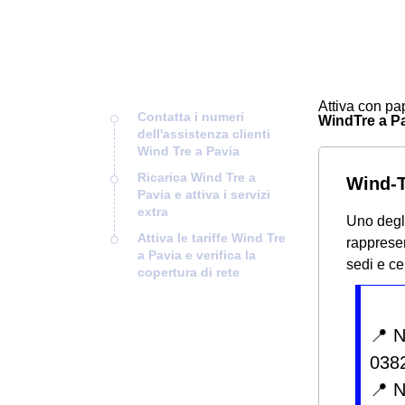
Attiva con pap
Contatta i numeri
WindTre a Pav
dell'assistenza clienti
Wind Tre a Pavia
Ricarica Wind Tre a
Wind-T
Pavia e attiva i servizi
extra
Uno degli
Attiva le tariffe Wind Tre
rappresen
a Pavia e verifica la
sedi e ce
copertura di rete
📍 
038
📍 