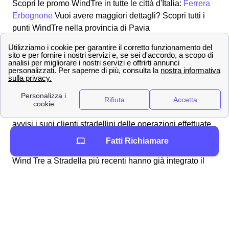
Scopri le promo WindTre in tutte le città d'Italia:
Ferrera
Erbognone
Vuoi avere maggiori dettagli? Scopri tutti i
punti WindTre nella provincia di Pavia
Servizi Extra e ricariche Wind Tre a Stradella
Wind Tre a Stradella: tutti i servizi aggiuntivi
disponibili
Wind Tre a Stradella presenta per i clienti stradellini una
serie di servizi aggiuntivi a sovrapprezzo detti VAS.
Come per esempio un servizio sms della banca che
avvisi i suoi clienti stradellini delle operazioni effettuate.
Per attivare e disattivare questi servizi normalmente è
Fatti Richiamare
possibile chiamare il 159 e gestire tutto da li. Le SIM
Wind Tre a Stradella più recenti hanno già integrato il
blocco iniziale di tutti i servizi a sovrapprezzo. Scopri
tutto sui
servizi extra Wind Tre
, e cosa puoi attivare da
cittadino di Stradella.
Come ricaricare la tua SIM WindTre a Stradella