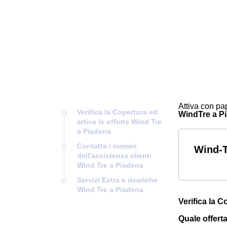
Attiva con pap
Verifica la Copertura ed
WindTre a Pia
attiva le offerte Wind Tre
a Piadena
Contatta i numeri
Wind-T
dell'assistenza clienti
Wind Tre a Piadena
Servizi Extra e ricariche
Wind Tre a Piadena
Verifica la C
Quale offert