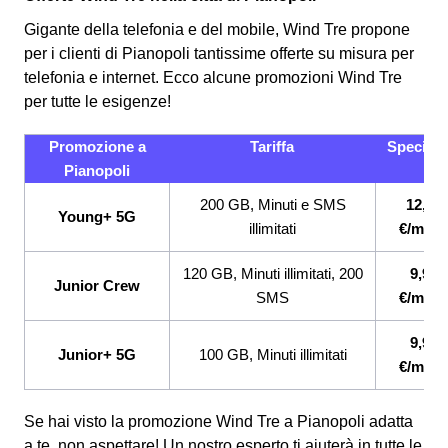
Gigante della telefonia e del mobile, Wind Tre propone
per i clienti di Pianopoli tantissime offerte su misura per
telefonia e internet. Ecco alcune promozioni Wind Tre
per tutte le esigenze!
Promozione a
Tariffa
Specifici
Pianopoli
200 GB, Minuti e SMS
12,99
Young+ 5G
illimitati
€/mese
120 GB, Minuti illimitati, 200
9,99
Junior Crew
SMS
€/mese
9,99
Junior+ 5G
100 GB, Minuti illimitati
€/mese
Se hai visto la promozione Wind Tre a Pianopoli adatta
a te, non aspettare! Un nostro esperto ti aiuterà in tutte le