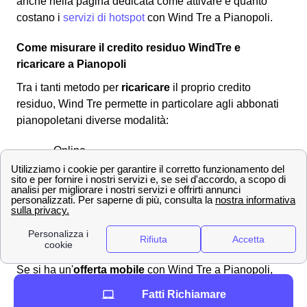
anche nella pagina dedicata come attivare e quanto
costano i
servizi di hotspot
con Wind Tre a Pianopoli.
Come misurare il credito residuo WindTre e
ricaricare a Pianopoli
Tra i tanti metodo per
ricaricare
il proprio credito
residuo, Wind Tre permette in particolare agli abbonati
pianopoletani diverse modalità:
Online
Presso rivenditori autorizzati
Allo sportello del bancomat
Attraverso l'homebanking dalla propria casa
a Pianopoli
Ricaricare la propria SIM online
Se si ha un'
offerta mobile
con Wind Tre a Pianopoli,
allora è possibile
ricaricare online
il proprio credito
Fatti Richiamare
residuo su internet senza scomodarsi. Ecco la