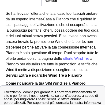
€/mese
SMS
Se hai trovato l'offerta che fa al caso tuo, lasciati aiutare
da un esperto Internet-Casa a Pianoro che ti guiderà in
tutti i passaggi dell'attivazione e che si occuperà di tutta
la burocrazia per far sì che tu possa godere dei tuoi giga
e dei tuoi minuti senza pensieri. E se invece non avessi
ancora trovato la promozione Wind che fa per te, non
disperare perché attivare la tua connessione internet a
Pianoro è solo questione di tempo. Puoi scoprire tutte le
offerte andando sulla pagina delle
offerte Wind Tre
a
Pianoro per visualizzare tutte le promozioni e tariffe che
Wind ti mette a disposizione e scegliere con cura.
Servizi Extra e ricariche Wind Tre a Pianoro
Come ricaricare la tua SIM WindTre a Pianoro
E' possibile ricaricare la tua SIM Wind Tre in diversi
modi: al tabaccaio a Pianoro, comprando una ricarica
grattabile, o tramite la propria banca. Però Wind tre