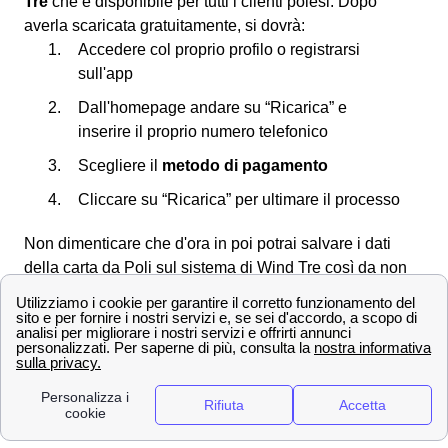
Tre
che è disponibile per tutti i clienti polesi. Dopo
averla scaricata gratuitamente, si dovrà:
Accedere col proprio profilo o registrarsi
sull'app
Dall'homepage andare su “Ricarica” e
inserire il proprio numero telefonico
Scegliere il
metodo di pagamento
Cliccare su “Ricarica” per ultimare il processo
Non dimenticare che d'ora in poi potrai salvare i dati
della carta da Poli sul sistema di Wind Tre così da non
doverli digitare di nuovo.
Scopri le offerte Wind Tre a Poli e la velocità di
connessione
Offerte Wind Tre nella città di Poli
Gigante della telefonia e del mobile, Wind Tre propone
per i clienti di Poli tantissime offerte su misura per