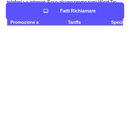
telefonia e internet. Ecco alcune promozioni Wind Tre
per tutte le esigenze!
Fatti Richiamare
Promozione a
Tariffa
Specifici
Poli
12,99
Young+ 5G
200 GB, Minuti e SMS illimitati
€/mese
120 GB, Minuti illimitati, 200
Junior Crew
9,99 €/me
SMS
Junior+ 5G
100 GB, Minuti illimitati
9,99 €/me
Se hai visto la promozione Wind Tre a Poli adatta a te,
non aspettare! Un nostro esperto ti aiuterà in tutte le
tappe per attivarla senza intoppi o problemi! Qualora
nessuna delle promozioni facesse al caso tuo, nessun
problema! Wind Tre offre tanti servizi a Poli cosicché tutti
i cittadini polesi possano aver accesso alla rete e ai suoi