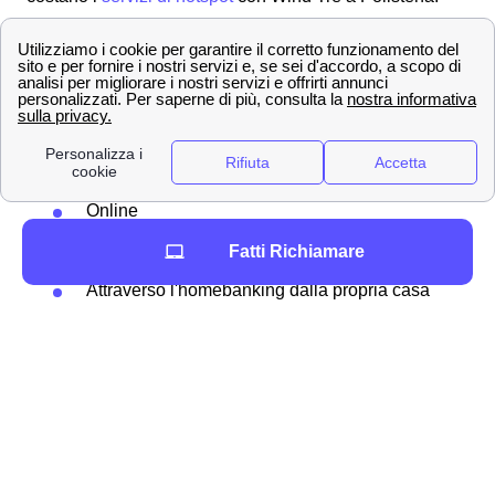
Come misurare il credito residuo WindTre e
ricaricare a Polistena
Tra i tanti metodo per
ricaricare
il proprio credito
residuo, Wind Tre permette in particolare agli abbonati
polistenesi diverse modalità:
Online
Presso rivenditori autorizzati
Fatti Richiamare
Allo sportello del bancomat
Attraverso l'homebanking dalla propria casa
a Polistena
Ricaricare la propria SIM online
Se si ha un'
offerta mobile
con Wind Tre a Polistena,
allora è possibile
ricaricare online
il proprio credito
residuo su internet senza scomodarsi. Ecco la
procedura passo per passo: