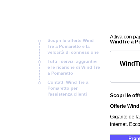
Attiva con pap
Scopri le offerte Wind
WindTre a Pom
Tre a Pomaretto e la
velocità di connessione
Tutti i servizi aggiuntivi
WindTr
e le ricariche di Wind Tre
a Pomaretto
Contatti Wind Tre a
Pomaretto per
l'assistenza clienti
Scopri le of
Offerte Wind 
Gigante della 
internet. Ecc
Prom