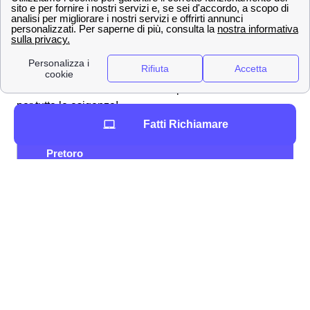
connessione
Offerte Wind Tre nella città di Pretoro
Gigante della telefonia e del mobile, Wind Tre propone
per i clienti di Pretoro tantissime offerte su misura per
telefonia e internet. Ecco alcune promozioni Wind Tre
per tutte le esigenze!
Fatti Richiamare
Promozione a
Tariffa
Specifici
Pretoro
200 GB, Minuti e SMS
12,99
Young+ 5G
illimitati
€/mese
120 GB, Minuti illimitati, 200
9,99
Junior Crew
SMS
€/mese
9,99
Junior+ 5G
100 GB, Minuti illimitati
€/mese