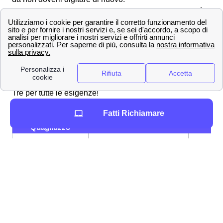
Scopri le offerte Wind Tre a Quagliuzzo e la velocità
di connessione
Offerte Wind Tre nella città di Quagliuzzo
Gigante della telefonia e del mobile, Wind Tre propone
per i clienti di Quagliuzzo tantissime offerte su misura
per telefonia e internet. Ecco alcune promozioni Wind
Tre per tutte le esigenze!
Fatti Richiamare
Promozione a
Tariffa
Specifici
Quagliuzzo
200 GB, Minuti e SMS
12,99
Young+ 5G
illimitati
€/mes
120 GB, Minuti illimitati, 200
9,99
Junior Crew
SMS
€/mes
9,99
Junior+ 5G
100 GB, Minuti illimitati