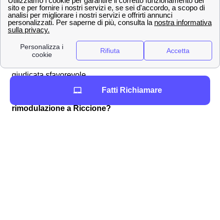
La
rimodulazione
è la procedura di ridefinizione delle
condizioni contrattuali stipulate con il cliente a Riccione.
Nel caso di Wind Tre, la rimodulazione, quando avviene,
generalmente riguarda i
piani tariffari a consumo
e
viene comunicata ai clienti riccionesi che, a loro volta,
hanno
30 giorni per recedere
se la rimodulazione è
giudicata sfavorevole.
Fatti Richiamare
Come avvalersi del diritto di recesso dopo una
rimodulazione a Riccione?
Entro i
30 giorni
, il recesso dal contratto rimodulato alle
nuove condizioni è
senza penali né costi
per i clienti
riccionesi. Per comunicare la volontà di recesso si dovrà
utilizzare uno dei seguenti canali:
Servizio clienti Wind-Tre: contattabile al
159
PEC all'indirizzo:
[email protected]
Raccomandata A/R a:
Wind Tre S.p.A. CD
Milano recapito Baggio, Casella Postale
159, 20152 Milano (MI)