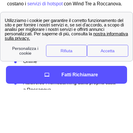
costano i
servizi di hotspot
con Wind Tre a Roccanova.
Come misurare il credito residuo WindTre e
ricaricare a Roccanova
Tra i tanti metodo per
ricaricare
il proprio credito
residuo, Wind Tre permette in particolare agli abbonati
roccanovesi diverse modalità:
Online
Presso rivenditori autorizzati
Fatti Richiamare
Allo sportello del bancomat
Attraverso l'homebanking dalla propria casa
a Roccanova
Ricaricare la propria SIM online
Se si ha un'
offerta mobile
con Wind Tre a Roccanova,
allora è possibile
ricaricare online
il proprio credito
residuo su internet senza scomodarsi. Ecco la