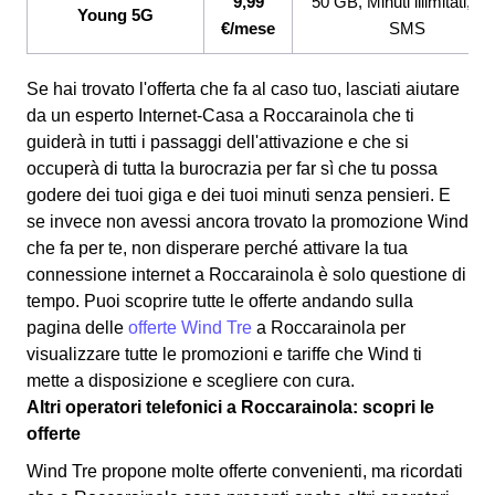
9,99
50 GB, Minuti illimitati, 2
Young 5G
€/mese
SMS
Se hai trovato l'offerta che fa al caso tuo, lasciati aiutare
da un esperto Internet-Casa a Roccarainola che ti
guiderà in tutti i passaggi dell'attivazione e che si
occuperà di tutta la burocrazia per far sì che tu possa
godere dei tuoi giga e dei tuoi minuti senza pensieri. E
se invece non avessi ancora trovato la promozione Wind
che fa per te, non disperare perché attivare la tua
connessione internet a Roccarainola è solo questione di
tempo. Puoi scoprire tutte le offerte andando sulla
pagina delle
offerte Wind Tre
a Roccarainola per
visualizzare tutte le promozioni e tariffe che Wind ti
mette a disposizione e scegliere con cura.
Altri operatori telefonici a Roccarainola: scopri le
offerte
Wind Tre propone molte offerte convenienti, ma ricordati