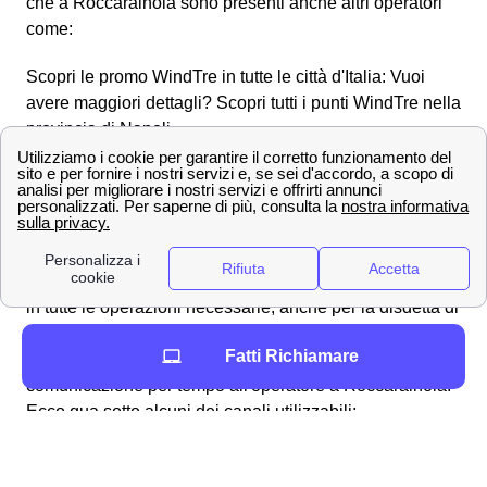
che a Roccarainola sono presenti anche altri operatori
come:
Scopri le promo WindTre in tutte le città d'Italia: Vuoi
avere maggiori dettagli? Scopri tutti i punti WindTre nella
provincia di Napoli
Contatta i numeri dell'assistenza clienti Wind Tre a
Roccarainola
Effettuare una disdetta con Wind Tre a Roccarainola
Come fare per disdire un contratto con Wind Tre a
Roccarainola? L'operatore segue i suoi clienti rocchesi
in tutte le operazioni necessarie, anche per la disdetta di
un abbonamento o tariffa. Puoi effettuare una disdetta in
Fatti Richiamare
qualsiasi momento, l'importante è inviare una
comunicazione per tempo all'operatore a Roccarainola.
Ecco qua sotto alcuni dei canali utilizzabili:
✉Invio di una
raccomandata
da
Roccarainola all'indirizzo Wind Tre S.p.A. CD