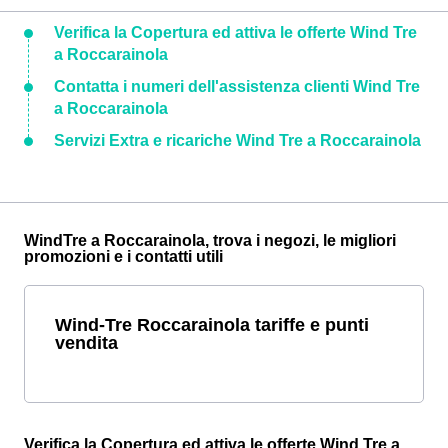
Verifica la Copertura ed attiva le offerte Wind Tre
a Roccarainola
Contatta i numeri dell'assistenza clienti Wind Tre
a Roccarainola
Servizi Extra e ricariche Wind Tre a Roccarainola
WindTre a Roccarainola, trova i negozi, le migliori
promozioni e i contatti utili
Wind-Tre Roccarainola tariffe e punti
vendita
Verifica la Copertura ed attiva le offerte Wind Tre a