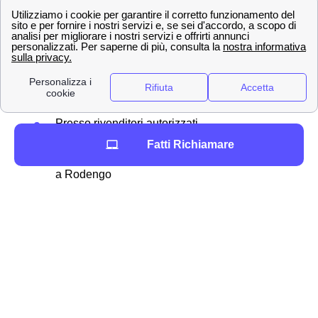
ricaricare a Rodengo
Tra i tanti metodo per
ricaricare
il proprio credito
residuo, Wind Tre permette in particolare agli abbonati
rodengheri diverse modalità:
Online
Presso rivenditori autorizzati
Allo sportello del bancomat
Fatti Richiamare
Attraverso l'homebanking dalla propria casa
a Rodengo
Ricaricare la propria SIM online
Se si ha un'
offerta mobile
con Wind Tre a Rodengo,
allora è possibile
ricaricare online
il proprio credito
residuo su internet senza scomodarsi. Ecco la
procedura passo per passo:
Andare nella sezione “Ricarica online” sul
sito ufficiale